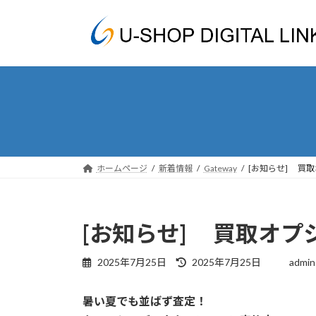
コ
ナ
ン
ビ
テ
ゲ
ン
ー
ツ
シ
へ
ョ
ス
ン
キ
に
ッ
移
プ
動
ホームページ
新着情報
Gateway
[お知らせ] 買
[お知らせ] 買取オプ
最
2025年7月25日
2025年7月25日
admin
終
更
暑い夏でも並ばず査定！
新