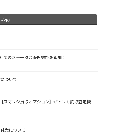
Copy
買取）でのステータス管理機能を追加！
業について
ン【スマレジ買取オプション】がトレカ読取査定機
5の休業について